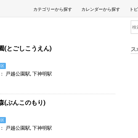
カテゴリーから探す
カレンダーから探す
トピ
園(とごしこうえん)
ス
園
川区
： 戸越公園駅, 下神明駅
森(ぶんこのもり)
園
川区
： 戸越公園駅, 下神明駅