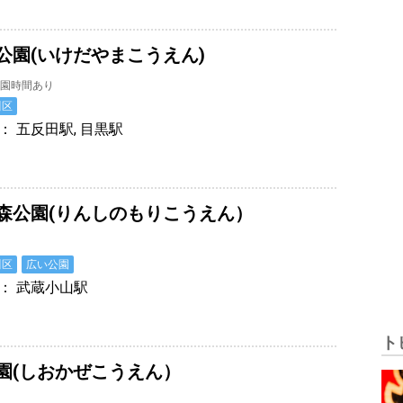
公園(いけだやまこうえん)
園時間あり
川区
： 五反田駅, 目黒駅
森公園(りんしのもりこうえん）
園
川区
広い公園
： 武蔵小山駅
ト
園(しおかぜこうえん）
園