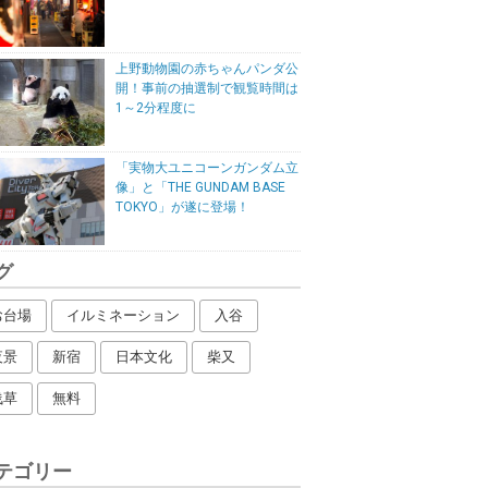
上野動物園の赤ちゃんパンダ公
開！事前の抽選制で観覧時間は
1～2分程度に
「実物大ユニコーンガンダム立
像」と「THE GUNDAM BASE
TOKYO」が遂に登場！
グ
お台場
イルミネーション
入谷
夜景
新宿
日本文化
柴又
浅草
無料
テゴリー