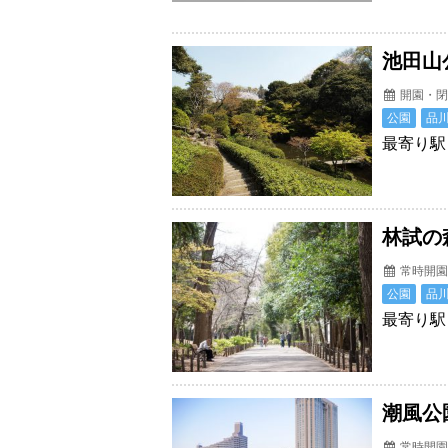
池田山
開園・閉
公園
品
最寄り駅
林試の
常時開
公園
品
最寄り駅
潮風公
常時開