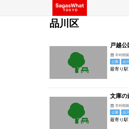
品川区
戸越公
常時開
公園
品
最寄り駅
文庫の
常時開
公園
品
最寄り駅