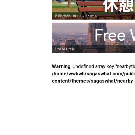
最適な休憩スポットを見つける
Free Wi-Fi情報
Warning
: Undefined array key "nearbyti
/home/wwbwb/sagaswhat.com/public
content/themes/sagaswhat/nearby-t