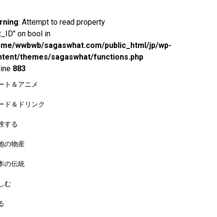
rning
: Attempt to read property
t_ID" on bool in
ome/wwbwb/sagaswhat.com/public_html/jp/wp-
ntent/themes/sagaswhat/functions.php
line
883
ート＆アニメ
ード＆ドリンク
験する
地の物産
本の伝統
しむ
る