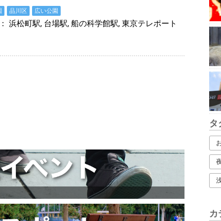
園
品川区
広い公園
： 浜松町駅, 台場駅, 船の科学館駅, 東京テレポート
タ
カ