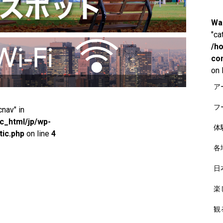
Wa
"ca
/h
co
on 
ア
フ
cnav" in
_html/jp/wp-
体
ic.php
on line
4
各
日
楽
観