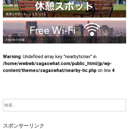
最適な休憩スポットを見つける
Free Wi-Fi情報
Warning
: Undefined array key "nearbyticnav" in
/home/wwbwb/sagaswhat.com/public_html/jp/wp-
content/themes/sagaswhat/nearby-tic.php
on line
4
スポンサーリンク