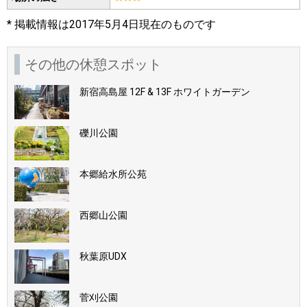
* 掲載情報は2017年5月4日現在のものです
その他の休憩スポット
新宿高島屋 12F & 13F ホワイトガーデン
礫川公園
本郷給水所公苑
西郷山公園
秋葉原UDX
菅刈公園