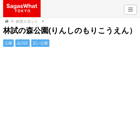
休憩スポット
林試の森公園(りんしのもりこうえん）
公園
品川区
広い公園