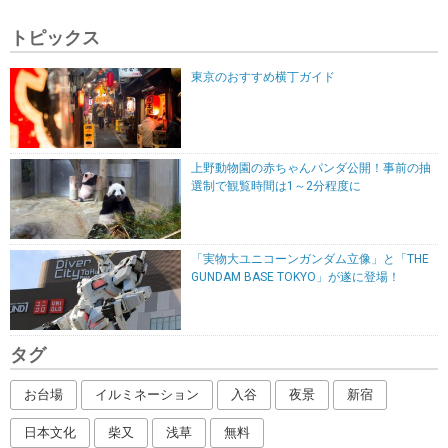
トピックス
東京のおすすめ横丁ガイド
上野動物園の赤ちゃんパンダ公開！事前の抽
選制で観覧時間は1～2分程度に
「実物大ユニコーンガンダム立像」と「THE
GUNDAM BASE TOKYO」が遂に登場！
タグ
お台場
イルミネーション
入谷
夜景
新宿
日本文化
柴又
浅草
無料