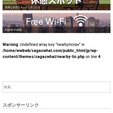
最適な休憩スポットを見つける
Free Wi-Fi情報
Warning
: Undefined array key "nearbyticnav" in
/home/wwbwb/sagaswhat.com/public_html/jp/wp-
content/themes/sagaswhat/nearby-tic.php
on line
4
スポンサーリンク