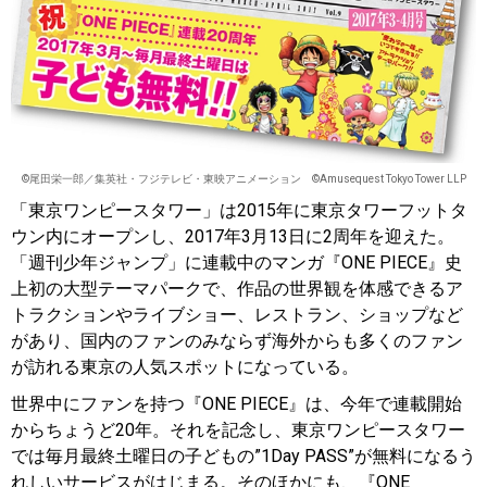
©尾田栄一郎／集英社・フジテレビ・東映アニメーション ©Amusequest Tokyo Tower LLP
「東京ワンピースタワー」は2015年に東京タワーフットタ
ウン内にオープンし、2017年3月13日に2周年を迎えた。
「週刊少年ジャンプ」に連載中のマンガ『ONE PIECE』史
上初の大型テーマパークで、作品の世界観を体感できるア
トラクションやライブショー、レストラン、ショップなど
があり、国内のファンのみならず海外からも多くのファン
が訪れる東京の人気スポットになっている。
世界中にファンを持つ『ONE PIECE』は、今年で連載開始
からちょうど20年。それを記念し、東京ワンピースタワー
では毎月最終土曜日の子どもの”1Day PASS”が無料になるう
れしいサービスがはじまる。そのほかにも、『ONE