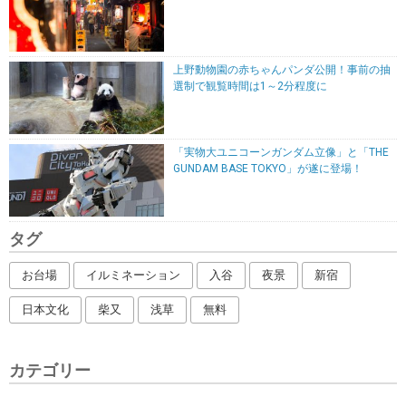
上野動物園の赤ちゃんパンダ公開！事前の抽
選制で観覧時間は1～2分程度に
「実物大ユニコーンガンダム立像」と「THE
GUNDAM BASE TOKYO」が遂に登場！
タグ
お台場
イルミネーション
入谷
夜景
新宿
日本文化
柴又
浅草
無料
カテゴリー