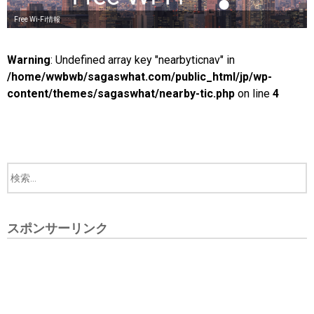
Free Wi-Fi情報
Warning
: Undefined array key "nearbyticnav" in
/home/wwbwb/sagaswhat.com/public_html/jp/wp-
content/themes/sagaswhat/nearby-tic.php
on line
4
スポンサーリンク