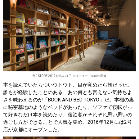
© R-STORE 2017 館内の様子 ※リニューアル前の画像
本を読んでいたらついウトウト、目が覚めたら朝だった。
誰もが経験したことのある、あの何とも言えない気持ちよ
さを味わえるのが「BOOK AND BED TOKYO」だ。本棚の裏
に秘密基地のようなベッドがあったり、ソファで寝転がっ
て好きなだけ本を読めたり、宿泊客がそれぞれ思い思いの
過ごし方ができることで人気を集め、2016年12月には2号
店が京都にオープンした。