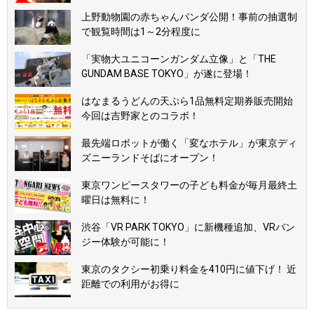
上野動物園の赤ちゃんパンダ公開！事前の抽選制
で観覧時間は1～2分程度に
「実物大ユニコーンガンダム立像」と「THE
GUNDAM BASE TOKYO」が遂に登場！
はなまるうどんの天ぷら1品無料定期券販売開始
今回は吉野家とのコラボ！
最先端ロボットが働く「変なホテル」が東京ディ
ズニーランドそばにオープン！
東京ワンピースタワーの子ども料金が毎月最終土
曜日は無料に！
渋谷「VR PARK TOKYO」に新機種追加、VRバン
ジー体験が可能に！
東京のタクシー初乗り料金を410円に値下げ！ 近
距離での利用がお得に