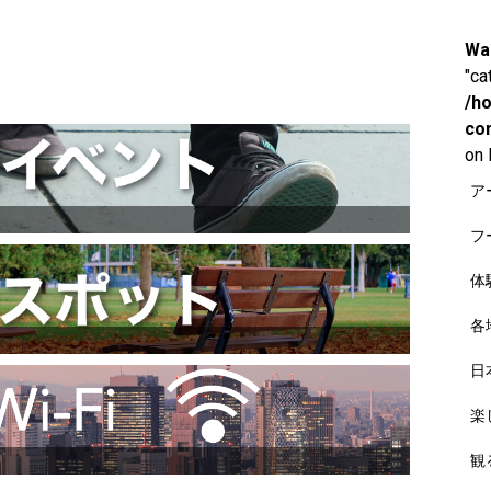
Wa
"ca
/h
co
on 
ア
フ
体
各
日
楽
観