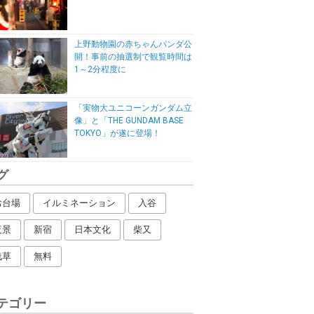
上野動物園の赤ちゃんパンダ公
開！事前の抽選制で観覧時間は
1～2分程度に
「実物大ユニコーンガンダム立
像」と「THE GUNDAM BASE
TOKYO」が遂に登場！
グ
お台場
イルミネーション
入谷
夜景
新宿
日本文化
柴又
浅草
無料
テゴリー