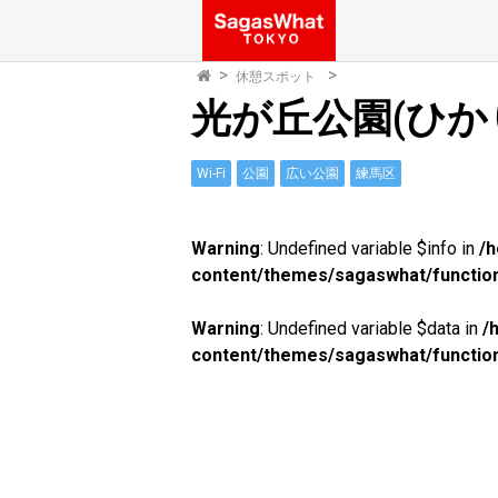
休憩スポット
光が丘公園(ひ
Wi-Fi
公園
広い公園
練馬区
Warning
: Undefined variable $info in
/
content/themes/sagaswhat/functio
Warning
: Undefined variable $data in
/
content/themes/sagaswhat/functio