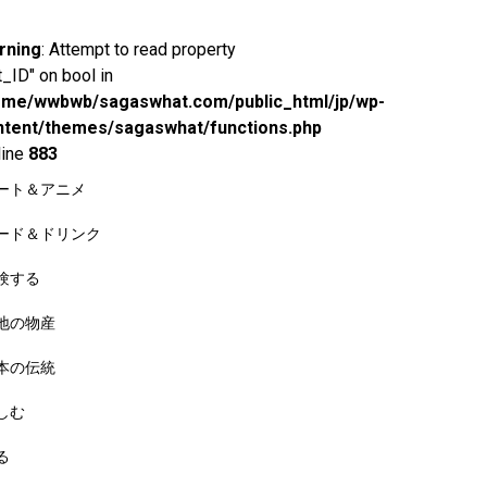
rning
: Attempt to read property
t_ID" on bool in
ome/wwbwb/sagaswhat.com/public_html/jp/wp-
ntent/themes/sagaswhat/functions.php
line
883
ート＆アニメ
ード＆ドリンク
験する
地の物産
本の伝統
しむ
る