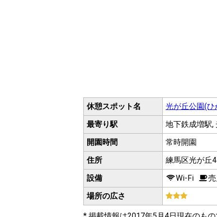
休憩スポット名
光が丘公園(
最寄り駅
地下鉄成増駅, 
開園時間
常時開園
住所
練馬区光が丘4-
設備
Wi-Fi
売
場所の広さ
* 掲載情報は2017年5月4日現在のも