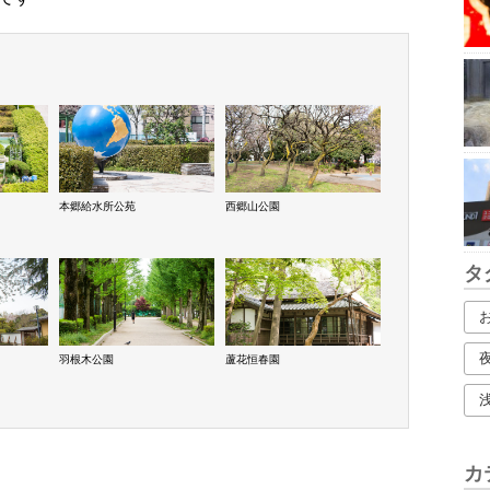
本郷給水所公苑
西郷山公園
タ
羽根木公園
蘆花恒春園
カ