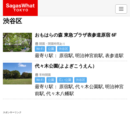
渋谷区
おもはらの森 東急プラザ表参道原宿 6F
開園・閉園時間あり
Wi-Fi
公園
渋谷区
最寄り駅： 原宿駅, 明治神宮前駅, 表参道駅
代々木公園(よよぎこうえん）
常時開園
Wi-Fi
公園
広い公園
渋谷区
最寄り駅： 原宿駅, 代々木公園駅, 明治神宮
前駅, 代々木八幡駅
スポンサーリンク