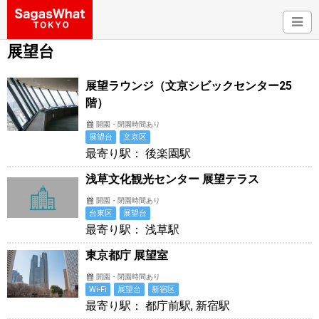
展望台
展望ラウンジ（文京シビックセンター25
階）
開園・閉園時間あり
展望台
文京区
最寄り駅： 後楽園駅
浅草文化観光センター 展望テラス
開園・閉園時間あり
台東区
展望台
最寄り駅： 浅草駅
東京都庁 展望室
開園・閉園時間あり
Wi-Fi
展望台
新宿区
最寄り駅： 都庁前駅, 新宿駅