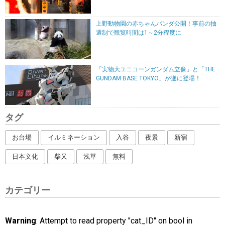
上野動物園の赤ちゃんパンダ公開！事前の抽
選制で観覧時間は1～2分程度に
「実物大ユニコーンガンダム立像」と「THE
GUNDAM BASE TOKYO」が遂に登場！
タグ
お台場
イルミネーション
入谷
夜景
新宿
日本文化
柴又
浅草
無料
カテゴリー
Warning
: Attempt to read property "cat_ID" on bool in