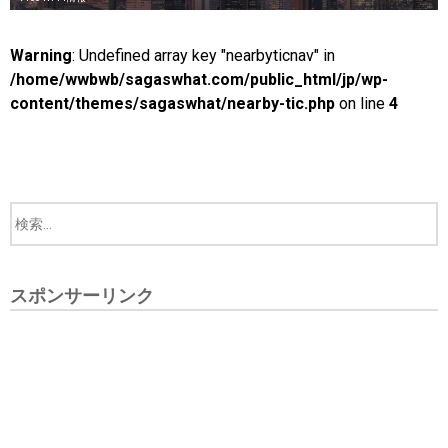
Warning
: Undefined array key "nearbyticnav" in
/home/wwbwb/sagaswhat.com/public_html/jp/wp-
content/themes/sagaswhat/nearby-tic.php
on line
4
スポンサーリンク