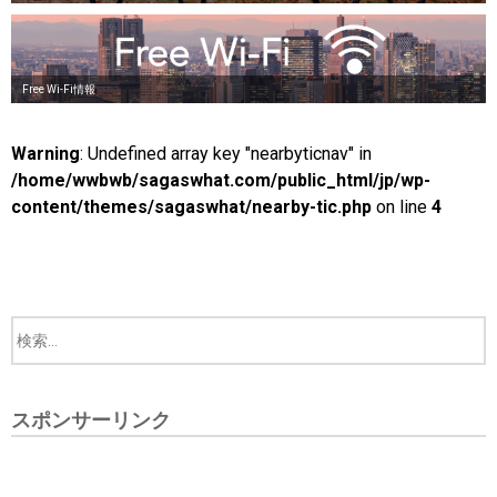
Free Wi-Fi情報
Warning
: Undefined array key "nearbyticnav" in
/home/wwbwb/sagaswhat.com/public_html/jp/wp-
content/themes/sagaswhat/nearby-tic.php
on line
4
スポンサーリンク