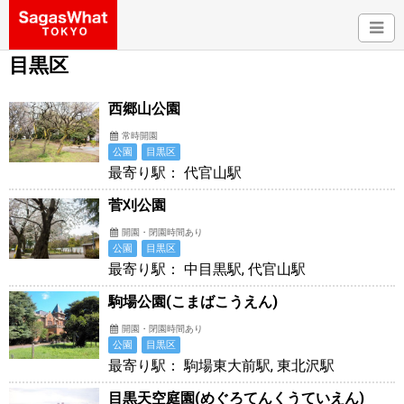
目黒区
西郷山公園
常時開園
公園
目黒区
最寄り駅： 代官山駅
菅刈公園
開園・閉園時間あり
公園
目黒区
最寄り駅： 中目黒駅, 代官山駅
駒場公園(こまばこうえん)
開園・閉園時間あり
公園
目黒区
最寄り駅： 駒場東大前駅, 東北沢駅
目黒天空庭園(めぐろてんくうていえん)