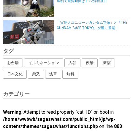
選制で観覧時間は1～2分程度に
「実物大ユニコーンガンダム立像」と「THE
GUNDAM BASE TOKYO」が遂に登場！
タグ
お台場
イルミネーション
入谷
夜景
新宿
日本文化
柴又
浅草
無料
カテゴリー
Warning
: Attempt to read property "cat_ID" on bool in
/home/wwbwb/sagaswhat.com/public_html/jp/wp-
content/themes/sagaswhat/functions.php
on line
883