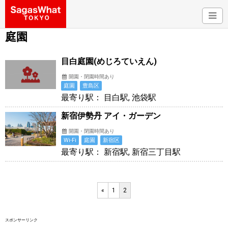
庭園
目白庭園(めじろていえん)
開園・閉園時間あり
庭園
豊島区
最寄り駅： 目白駅, 池袋駅
新宿伊勢丹 アイ・ガーデン
開園・閉園時間あり
Wi-Fi
庭園
新宿区
最寄り駅： 新宿駅, 新宿三丁目駅
«
1
2
スポンサーリンク