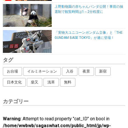
上野動物園の赤ちゃんパンダ公開！事前の抽
選制で観覧時間は1～2分程度に
「実物大ユニコーンガンダム立像」と「THE
GUNDAM BASE TOKYO」が遂に登場！
タグ
お台場
イルミネーション
入谷
夜景
新宿
日本文化
柴又
浅草
無料
カテゴリー
Warning
: Attempt to read property "cat_ID" on bool in
/home/wwbwb/sagaswhat.com/public_html/jp/wp-