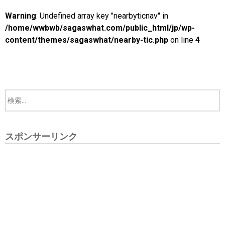
Warning
: Undefined array key "nearbyticnav" in
/home/wwbwb/sagaswhat.com/public_html/jp/wp-
content/themes/sagaswhat/nearby-tic.php
on line
4
スポンサーリンク