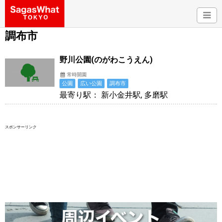
調布市
野川公園(のがわこうえん)
常時開園
公園
広い公園
調布市
最寄り駅： 新小金井駅, 多磨駅
スポンサーリンク